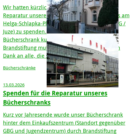
Wir hatten kürzlich dazu aufgerufen, für die
Reparatur unseres öffentlichen Bücherschranks am
Helga-Schlapka-Platz in Weiden (gegenüber GBG /
Juze) zu spenden. Wie berichtet wurde der
Bücherschrank kurz vor Jahresende durch
Brandstiftung mutwillig stark beschädigt. Vielen
Dank an alle, die schon ges...
Bücherschränke
13.03.2026
Spenden für die Reparatur unseres
Bücherschranks
Kurz vor Jahresende wurde unser Bücherschrank
hinter dem Einkaufszentrum (Standort gegenüber
GBG und Jugendzentrum) durch Brandstiftung