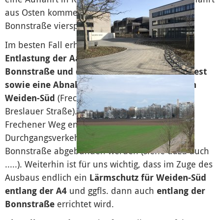
aus Osten kommend haben. Zugleich soll die
Bonnstraße vierspurig ausgebaut werden.
Im besten Fall erhoffen wir uns davon eine
Entlastung der Aachener Straße zwischen
Bonnstraße und dem Autobahnkreuz Köln West
sowie eine Abnahme der Schleichverkehre in
Weiden-Süd
(Frechener Weg, Ostlandstraße,
Breslauer Straße). Hierzu müsste aber der
Frechener Weg endlich wirksam vom
Durchgangsverkehr von und in Richtung
Bonnstraße abgebunden werden (siehe dazu auch
.....). Weiterhin ist für uns wichtig, dass im Zuge des
Ausbaus endlich ein
Lärmschutz für Weiden-Süd
entlang der A4
und ggfls. dann auch
entlang der
Bonnstraße
errichtet wird.