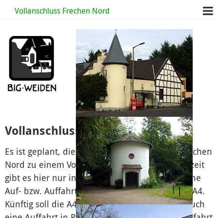
Vollanschluss Frechen Nord
Vollanschluss Frechen Nord
Es ist geplant, die Autobahnanschlussstelle Frechen
Nord zu einem Vollanschluss auszubauen. Derzeit
gibt es hier nur in und aus Richtung Westen eine
Auf- bzw. Auffahrt von/zur Bonnstraße auf die A4.
Künftig soll die A4 dann an der Bonnstraßen auch
eine Auffahrt in Richtung Osten sowie eine Ausfahrt