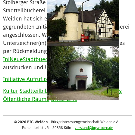
Stolberger Straße können Räume für eine
Stadtteilbücherei angemietet werden. Die BIG
Weiden hat sich einer eigens zu diesem Zweck
gegründeten Initiative für eine neue Stadtbücherei
angeschlossen. Wer sich der Initiative als
Unterzeichner(in) anschließen möchte, kann dies
per Rückmeldung an die Adresse
IniNeueStadtbuecherei@t-online.de
tun (oder
ausdrucken und Unterschriften sammeln!).
Initiative Aufruf.pdf
Kultur
Stadtteilbibliothek
Stadtbücherei
Bildung
Öffentliche Räume
Dritte Orte
© 2026 BIG Weiden
- Bürgerinteressengemeinschaft Weiden e.V. –
Eichendorffstr. 5 – 50858 Köln –
vorstand@bigweiden.de